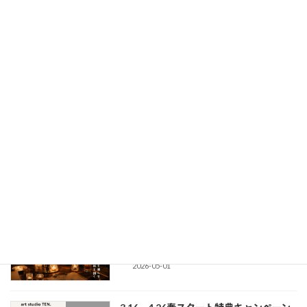
めのAI生存戦略会議〜」
2026-06-11
6/12(金)絵とか同好会#2「画集を読む
イベント
会」
2026-06-05
5/17(日)「ちぎって、咲かせる。和紙の
イベント
花づくり」ワークショップを開催しま
す。
2026-05-06
5/8(金)夜 「絵とか同好会」始動！〜
イベント
#1「ろうそくの灯火で絵を描く会」〜開
催
2026-05-01