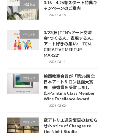
3.16 – 4.26春スタート特典キ
お知らせ
ャンペーンのご案内
2026-03-15
3/22(日)TEN'sアート交流
イベント
会"つくる人、表現する人、
アート好きの集い/ TEN.
CREATIVE MEETUP
MAR22"
2026-03-11
絵画教室会員が「第35回 全
お知らせ
日本アートサロン絵画大賞
展」優秀賞を受賞しまし
た/Painting Class Member
Wins Excellence Award
2026-03-02
夜アトリエ運営変更のお知ら
お知らせ
せ/Notice of Changes to
the Night Studio