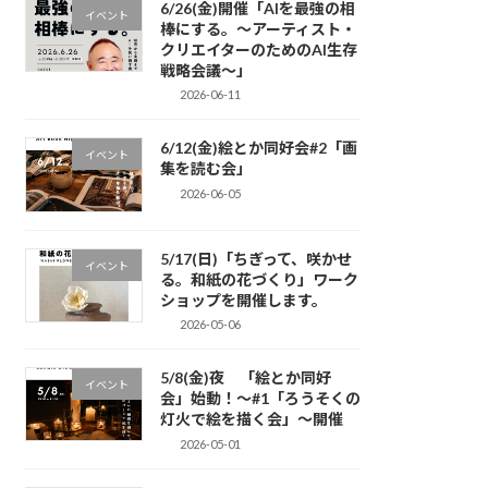
6/26(金)開催「AIを最強の相
イベント
棒にする。〜アーティスト・
クリエイターのためのAI生存
戦略会議〜」
2026-06-11
6/12(金)絵とか同好会#2「画
イベント
集を読む会」
2026-06-05
5/17(日)「ちぎって、咲かせ
イベント
る。和紙の花づくり」ワーク
ショップを開催します。
2026-05-06
5/8(金)夜 「絵とか同好
イベント
会」始動！〜#1「ろうそくの
灯火で絵を描く会」〜開催
2026-05-01