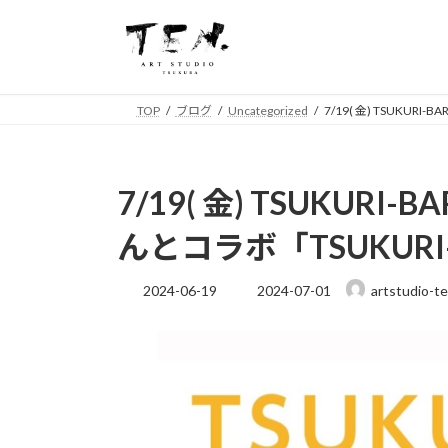
コ
ナ
ン
ビ
テ
ゲ
ン
ー
ツ
シ
TOP
ブログ
Uncategorized
7/19( 金) TSUKU
へ
ョ
ス
ン
キ
に
7/19( 金) TSUKU
ッ
移
プ
動
んとコラボ「TSUKURI-
最
2024-06-19
2024-07-01
artstudio-t
終
更
新
日
時
: