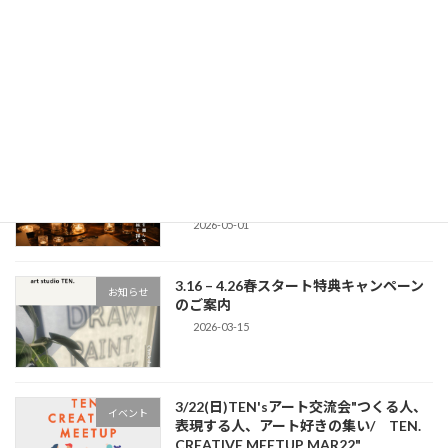
5/17(日)「ちぎって、咲かせる。和紙の
イベント
花づくり」ワークショップを開催しま
す。
2026-05-06
5/8(金)夜 「絵とか同好会」始動！〜
イベント
#1「ろうそくの灯火で絵を描く会」〜開
催
2026-05-01
3.16 – 4.26春スタート特典キャンペーン
お知らせ
のご案内
2026-03-15
3/22(日)TEN'sアート交流会"つくる人、
イベント
表現する人、アート好きの集い/ TEN.
CREATIVE MEETUP MAR22"