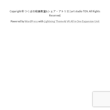
Copyright © つくばの絵画教室&シェア・アトリエ | art studio TEN. All Rights
Reserved.
Powered by
WordPress
with
Lightning Theme
&
VK All in One Expansion Unit