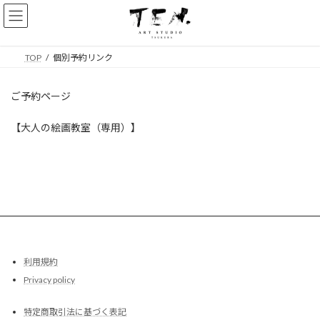
コ
ナ
ン
ビ
テ
ゲ
ン
ー
TOP
個別予約リンク
ツ
シ
へ
ョ
ス
ン
ご予約ページ
キ
に
ッ
移
【大人の絵画教室（専用）】
プ
動
利用規約
Privacy policy
特定商取引法に基づく表記